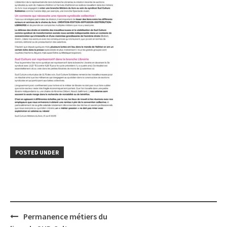
POSTED UNDER
Post
Permanence métiers du
navigation