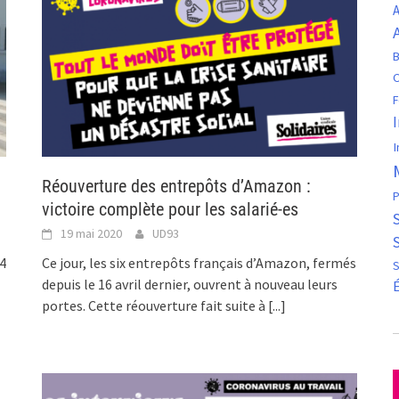
A
B
C
F
I
Réouverture des entrepôts d’Amazon :
P
victoire complète pour les salarié-es
19 mai 2020
UD93
 4
Ce jour, les six entrepôts français d’Amazon, fermés
S
depuis le 16 avril dernier, ouvrent à nouveau leurs
portes. Cette réouverture fait suite à
[...]