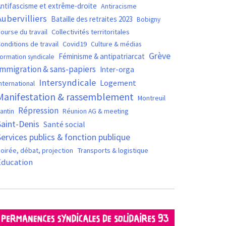
ntifascisme et extrême-droite
Antiracisme
Aubervilliers
Bataille des retraites 2023
Bobigny
ourse du travail
Collectivités territoritales
Covid19
onditions de travail
Culture & médias
Grève
Féminisme & antipatriarcat
ormation syndicale
Immigration & sans-papiers
Inter-orga
Intersyndicale
Logement
nternational
Manifestation & rassemblement
Montreuil
Répression
antin
Réunion AG & meeting
Saint-Denis
Santé social
Services publics & fonction publique
oirée, débat, projection
Transports & logistique
Éducation