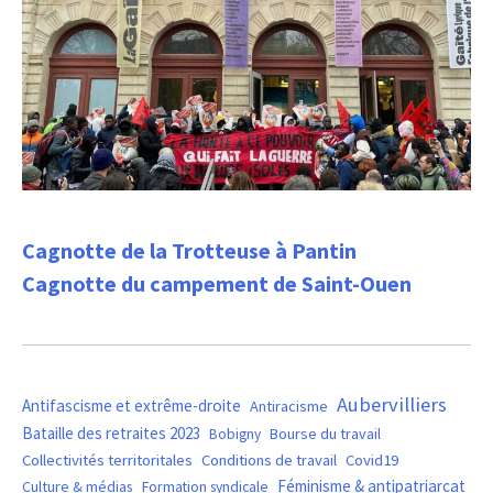
Cagnotte de la Trotteuse à Pantin
Cagnotte du campement de Saint-Ouen
Aubervilliers
Antifascisme et extrême-droite
Antiracisme
Bataille des retraites 2023
Bourse du travail
Bobigny
Covid19
Collectivités territoritales
Conditions de travail
Féminisme & antipatriarcat
Culture & médias
Formation syndicale