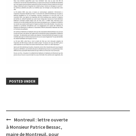
POSTED UNDER
Post
Montreuil : lettre ouverte
navigation
à Monsieur Patrice Bessac,
maire de Montreuil, pour