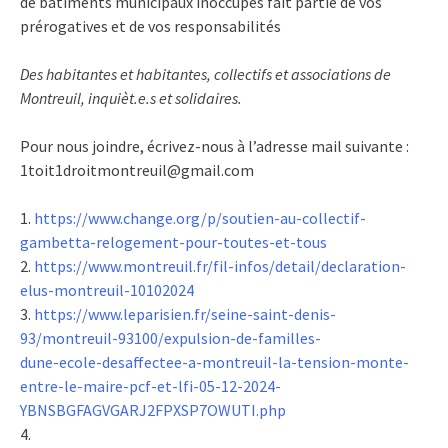
de bâtiments municipaux inoccupés fait partie de vos
prérogatives et de vos responsabilités
Des habitantes et habitantes, collectifs et associations de
Montreuil, inquièt.e.s et solidaires.
Pour nous joindre, écrivez-nous à l’adresse mail suivante :
1toit1droitmontreuil@gmail.com
1.
https://www.change.org/p/soutien-au-collectif-
gambetta-relogement-pour-toutes-et-tous
2.
https://www.montreuil.fr/fil-infos/detail/declaration-
elus-montreuil-10102024
3.
https://www.leparisien.fr/seine-saint-denis-
93/montreuil-93100/expulsion-de-familles-
dune-ecole-desaffectee-a-montreuil-la-tension-monte-
entre-le-maire-pcf-et-lfi-05-12-2024-
YBNSBGFAGVGARJ2FPXSP7OWUTI.php
4.