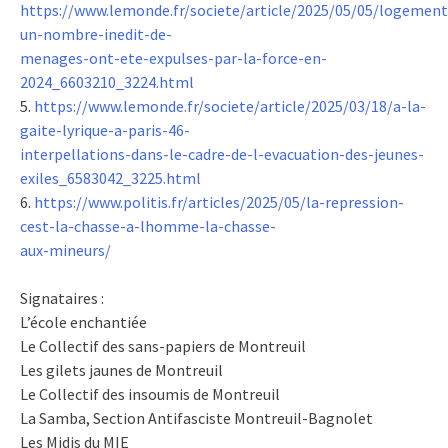
https://www.lemonde.fr/societe/article/2025/05/05/logement
un-nombre-inedit-de-
menages-ont-ete-expulses-par-la-force-en-
2024_6603210_3224.html
5.
https://www.lemonde.fr/societe/article/2025/03/18/a-la-
gaite-lyrique-a-paris-46-
interpellations-dans-le-cadre-de-l-evacuation-des-jeunes-
exiles_6583042_3225.html
6.
https://www.politis.fr/articles/2025/05/la-repression-
cest-la-chasse-a-lhomme-la-chasse-
aux-mineurs/
Signataires :
L’école enchantiée
Le Collectif des sans-papiers de Montreuil
Les gilets jaunes de Montreuil
Le Collectif des insoumis de Montreuil
La Samba, Section Antifasciste Montreuil-Bagnolet
Les Midis du MIE