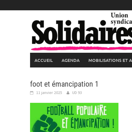
Skip
to
content
ACCUEIL
AGENDA
MOBILISATIONS ET 
foot et émancipation 1
11 janvier 2025
UD 93