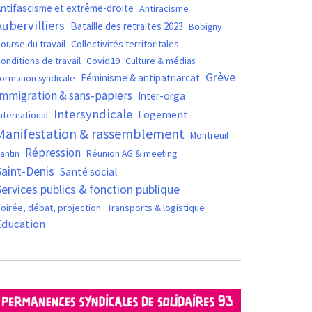
ntifascisme et extrême-droite
Antiracisme
Aubervilliers
Bataille des retraites 2023
Bobigny
ourse du travail
Collectivités territoritales
Covid19
onditions de travail
Culture & médias
Grève
Féminisme & antipatriarcat
ormation syndicale
Immigration & sans-papiers
Inter-orga
Intersyndicale
Logement
nternational
Manifestation & rassemblement
Montreuil
Répression
antin
Réunion AG & meeting
Saint-Denis
Santé social
Services publics & fonction publique
oirée, débat, projection
Transports & logistique
Éducation