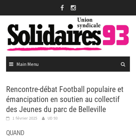
Skip
to
content
Main Menu
Rencontre-débat Football populaire et
émancipation en soutien au collectif
des Jeunes du parc de Belleville
1 février 2025
UD 93
QUAND