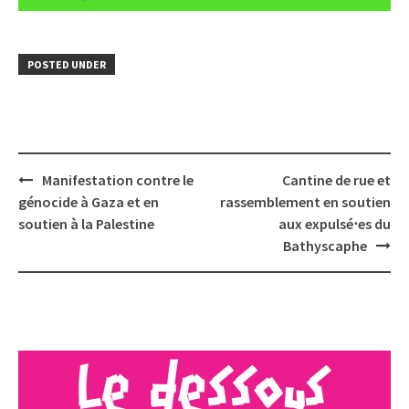
POSTED UNDER
Post
Manifestation contre le
Cantine de rue et
navigation
génocide à Gaza et en
rassemblement en soutien
soutien à la Palestine
aux expulsé⋅es du
Bathyscaphe