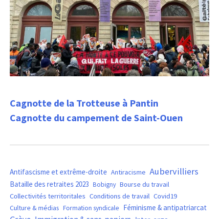
Cagnotte de la Trotteuse à Pantin
Cagnotte du campement de Saint-Ouen
Aubervilliers
Antifascisme et extrême-droite
Antiracisme
Bataille des retraites 2023
Bourse du travail
Bobigny
Covid19
Collectivités territoritales
Conditions de travail
Féminisme & antipatriarcat
Culture & médias
Formation syndicale