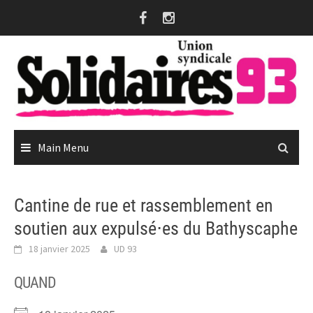
Skip
to
content
Main Menu
Cantine de rue et rassemblement en
soutien aux expulsé⋅es du Bathyscaphe
18 janvier 2025
UD 93
QUAND