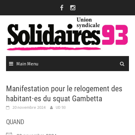
Skip
to
content
Main Menu
Manifestation pour le relogement des
habitant⋅es du squat Gambetta
20 novembre 2024
UD 93
QUAND