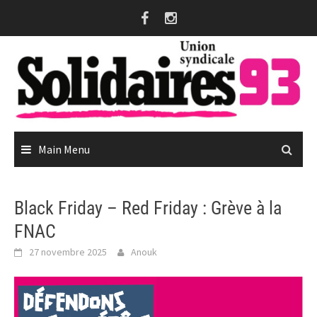
Skip
to
content
Main Menu
Black Friday – Red Friday : Grève à la
FNAC
27 novembre 2025
Anouk