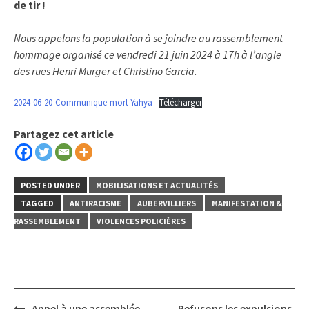
de tir !
Nous appelons la population à se joindre au rassemblement
hommage organisé ce vendredi 21 juin 2024 à 17h à l’angle
des rues Henri Murger et Christino Garcia.
2024-06-20-Communique-mort-Yahya
Télécharger
Partagez cet article
POSTED UNDER
MOBILISATIONS ET ACTUALITÉS
TAGGED
ANTIRACISME
AUBERVILLIERS
MANIFESTATION &
RASSEMBLEMENT
VIOLENCES POLICIÈRES
Post
Appel à une assemblée
Refusons les expulsions,