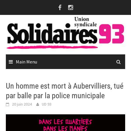
Skip
to
content
Main Menu
Un homme est mort à Aubervilliers, tué
par balle par la police municipale
20 juin 2024
UD 93