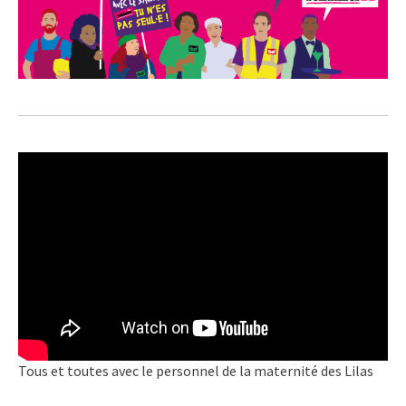
Tous et toutes avec le personnel de la maternité des Lilas