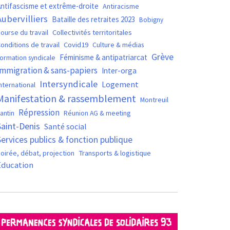
ntifascisme et extrême-droite
Antiracisme
Aubervilliers
Bataille des retraites 2023
Bobigny
ourse du travail
Collectivités territoritales
Covid19
onditions de travail
Culture & médias
Grève
Féminisme & antipatriarcat
ormation syndicale
Immigration & sans-papiers
Inter-orga
Intersyndicale
Logement
nternational
Manifestation & rassemblement
Montreuil
Répression
antin
Réunion AG & meeting
Saint-Denis
Santé social
Services publics & fonction publique
oirée, débat, projection
Transports & logistique
Éducation