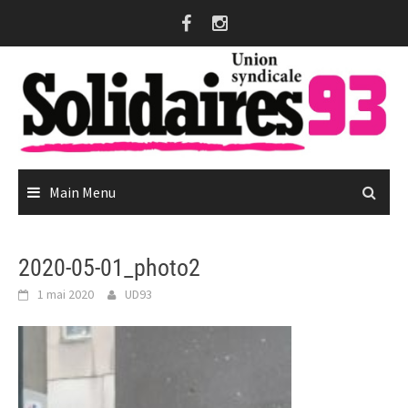
Skip
to
content
Main Menu
2020-05-01_photo2
1 mai 2020
UD93