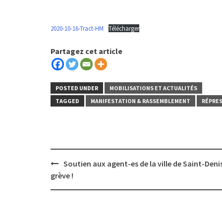
2020-10-16-Tract-HM
Télécharger
Partagez cet article
POSTED UNDER
MOBILISATIONS ET ACTUALITÉS
TAGGED
MANIFESTATION & RASSEMBLEMENT
RÉPRE
Post
Soutien aux agent-es de la ville de Saint-Deni
navigation
grève !