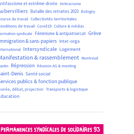
ntifascisme et extrême-droite
Antiracisme
Aubervilliers
Bataille des retraites 2023
Bobigny
ourse du travail
Collectivités territoritales
Covid19
onditions de travail
Culture & médias
Grève
Féminisme & antipatriarcat
ormation syndicale
Immigration & sans-papiers
Inter-orga
Intersyndicale
Logement
nternational
Manifestation & rassemblement
Montreuil
Répression
antin
Réunion AG & meeting
Saint-Denis
Santé social
Services publics & fonction publique
oirée, débat, projection
Transports & logistique
Éducation