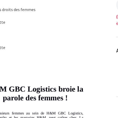
es droits des femmes
tte
tte