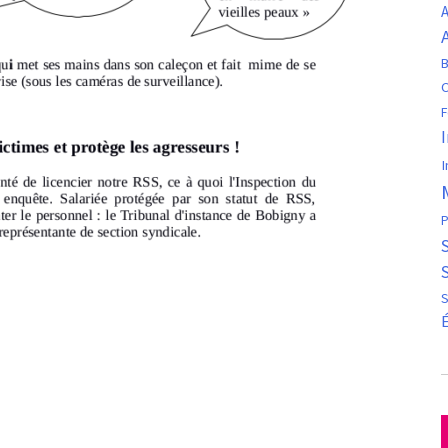
A
B
C
F
I
P
S