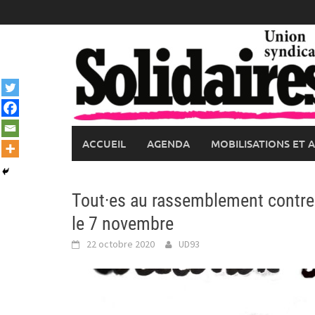
Skip
to
content
ACCUEIL
AGENDA
MOBILISATIONS ET 
Tout·es au rassemblement contre 
le 7 novembre
22 octobre 2020
UD93