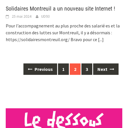
Solidaires Montreuil a un nouveau site Internet !
25 mai 2024
UD93
Pour l’accompagnement au plus proche des salarié·es et la
construction des luttes sur Montreuil, il y a désormais :
https://solidairesmontreuil.org/ Bravo pour ce
[...]
Posts
Previous
1
2
3
Next
navigation