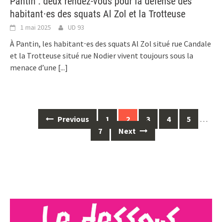
Pantin : deux rendez-vous pour la défense des
habitant⋅es des squats Al Zol et la Trotteuse
1 mai 2025
UD 93
À Pantin, les habitant⋅es des squats Al Zol situé rue Candale
et la Trotteuse situé rue Nodier vivent toujours sous la
menace d’une
[...]
Posts
Previous
1
2
3
4
5
…
navigation
7
Next