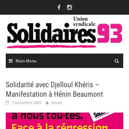
Skip
to
content
Main Menu
Solidarité avec Djelloul Khéris –
Manifestation à Hénin Beaumont
7 novembre 2025
Anouk