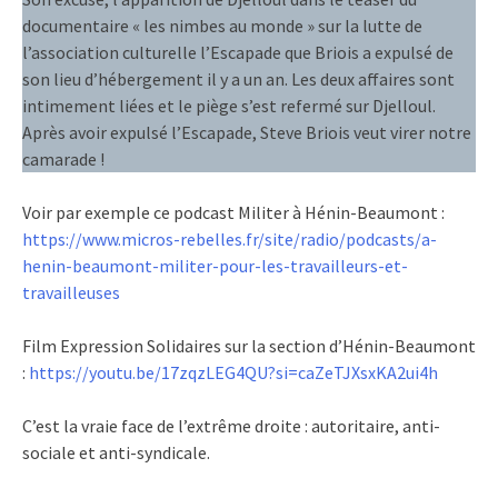
documentaire « les nimbes au monde » sur la lutte de
l’association culturelle l’Escapade que Briois a expulsé de
son lieu d’hébergement il y a un an. Les deux affaires sont
intimement liées et le piège s’est refermé sur Djelloul.
Après avoir expulsé l’Escapade, Steve Briois veut virer notre
camarade !
Voir par exemple ce podcast Militer à Hénin-Beaumont :
https://www.micros-rebelles.fr/site/radio/podcasts/a-
henin-beaumont-militer-pour-les-travailleurs-et-
travailleuses
Film Expression Solidaires sur la section d’Hénin-Beaumont
:
https://youtu.be/17zqzLEG4QU?si=caZeTJXsxKA2ui4h
C’est la vraie face de l’extrême droite : autoritaire, anti-
sociale et anti-syndicale.