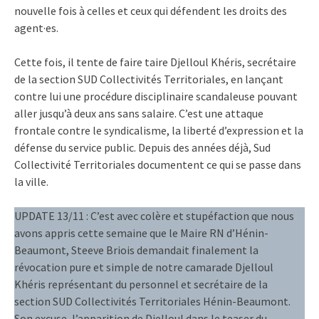
nouvelle fois à celles et ceux qui défendent les droits des
agent·es.
Cette fois, il tente de faire taire Djelloul Khéris, secrétaire
de la section SUD Collectivités Territoriales, en lançant
contre lui une procédure disciplinaire scandaleuse pouvant
aller jusqu’à deux ans sans salaire. C’est une attaque
frontale contre le syndicalisme, la liberté d’expression et la
défense du service public. Depuis des années déjà, Sud
Collectivité Territoriales documentent ce qui se passe dans
la ville.
UPDATE 13/11 : C’est avec colère et stupéfaction que nous
avons appris cette semaine que le Maire RN d’Hénin-
Beaumont, Steeve Briois demandait finalement la
révocation pure et simple de notre camarade Djelloul
Khéris représentant du personnel et secrétaire de la
section SUD Collectivités Territoriales Hénin-Beaumont.
Son excuse, l’apparition de Djelloul dans le teaser du