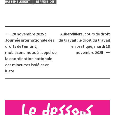
RASSEMBLEMENT
RÉPRESSION
Post
20 novembre 2025 :
Aubervilliers, cours de droit
navigation
Journée internationale des
du travail : le droit du travail
droits de l’enfant,
en pratique, mardi 18
mobilisons-nous à l’appel de
novembre 2025
la coordination nationale
des mineur⋅es isolé⋅es en
lutte