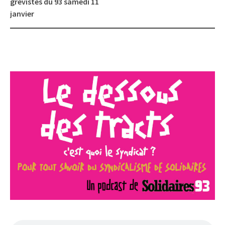
grévistes du 93 samedi 11
janvier