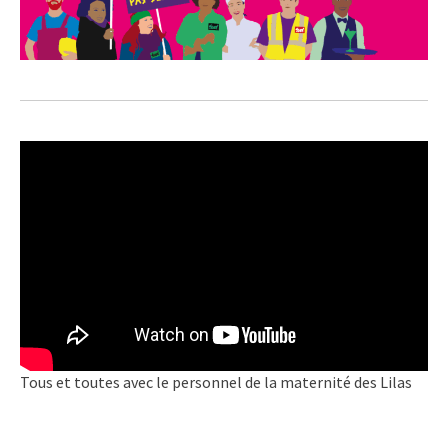
Tous et toutes avec le personnel de la maternité des Lilas