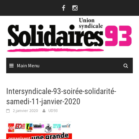
Skip
to
content
Main Menu
Intersyndicale-93-soirée-solidarité-
samedi-11-janvier-2020
2 janvier 2020
UD93