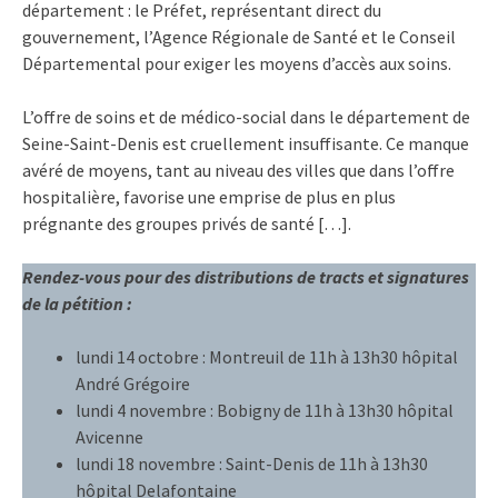
département : le Préfet, représentant direct du
gouvernement, l’Agence Régionale de Santé et le Conseil
Départemental pour exiger les moyens d’accès aux soins.
L’offre de soins et de médico-social dans le département de
Seine-Saint-Denis est cruellement insuffisante. Ce manque
avéré de moyens, tant au niveau des villes que dans l’offre
hospitalière, favorise une emprise de plus en plus
prégnante des groupes privés de santé […].
Rendez-vous pour des distributions de tracts et signatures
de la pétition :
lundi 14 octobre : Montreuil de 11h à 13h30 hôpital
André Grégoire
lundi 4 novembre : Bobigny de 11h à 13h30 hôpital
Avicenne
lundi 18 novembre : Saint-Denis de 11h à 13h30
hôpital Delafontaine