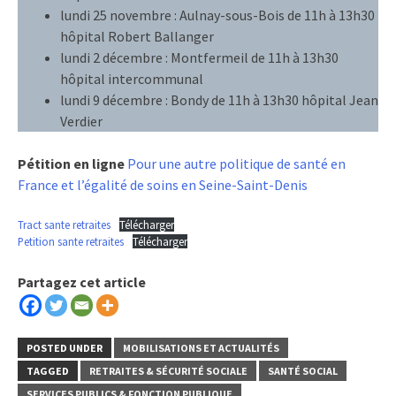
lundi 25 novembre : Aulnay-sous-Bois de 11h à 13h30
hôpital Robert Ballanger
lundi 2 décembre : Montfermeil de 11h à 13h30
hôpital intercommunal
lundi 9 décembre : Bondy de 11h à 13h30 hôpital Jean
Verdier
Pétition en ligne
Pour une autre politique de santé en
France et l’égalité de soins en Seine-Saint-Denis
Tract sante retraites
Télécharger
Petition sante retraites
Télécharger
Partagez cet article
POSTED UNDER
MOBILISATIONS ET ACTUALITÉS
TAGGED
RETRAITES & SÉCURITÉ SOCIALE
SANTÉ SOCIAL
SERVICES PUBLICS & FONCTION PUBLIQUE