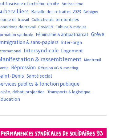
ntifascisme et extrême-droite
Antiracisme
Aubervilliers
Bataille des retraites 2023
Bobigny
ourse du travail
Collectivités territoritales
Covid19
onditions de travail
Culture & médias
Grève
Féminisme & antipatriarcat
ormation syndicale
Immigration & sans-papiers
Inter-orga
Intersyndicale
Logement
nternational
Manifestation & rassemblement
Montreuil
Répression
antin
Réunion AG & meeting
Saint-Denis
Santé social
Services publics & fonction publique
oirée, débat, projection
Transports & logistique
Éducation