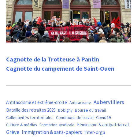
Cagnotte de la Trotteuse à Pantin
Cagnotte du campement de Saint-Ouen
Aubervilliers
Antifascisme et extrême-droite
Antiracisme
Bataille des retraites 2023
Bourse du travail
Bobigny
Covid19
Collectivités territoritales
Conditions de travail
Féminisme & antipatriarcat
Culture & médias
Formation syndicale
Grève
Immigration & sans-papiers
Inter-orga