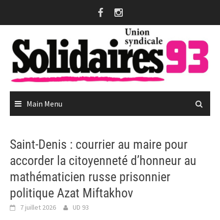
Skip
to
content
Main Menu
Saint-Denis : courrier au maire pour
accorder la citoyenneté d’honneur au
mathématicien russe prisonnier
politique Azat Miftakhov
7 juillet 2026
UD 93