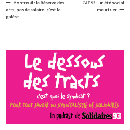
Post
Montreuil : la Réserve des
CAF 93 : un été social
navigation
arts, pas de salaire, c’est la
meurtrier
galère !