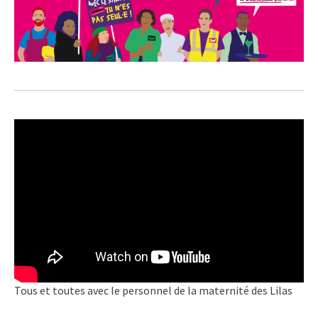
Tous et toutes avec le personnel de la maternité des Lilas