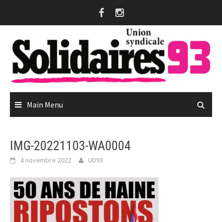
Skip
to
content
Main Menu
IMG-20221103-WA0004
4 novembre 2022
UD93