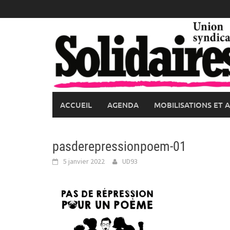
Skip
to
content
ACCUEIL
AGENDA
MOBILISATIONS ET 
pasderepressionpoem-01
5 janvier 2022
UD93