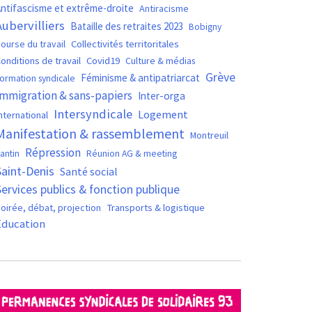
ntifascisme et extrême-droite
Antiracisme
Aubervilliers
Bataille des retraites 2023
Bobigny
ourse du travail
Collectivités territoritales
Covid19
onditions de travail
Culture & médias
Grève
Féminisme & antipatriarcat
ormation syndicale
Immigration & sans-papiers
Inter-orga
Intersyndicale
Logement
nternational
Manifestation & rassemblement
Montreuil
Répression
antin
Réunion AG & meeting
Saint-Denis
Santé social
Services publics & fonction publique
oirée, débat, projection
Transports & logistique
Éducation