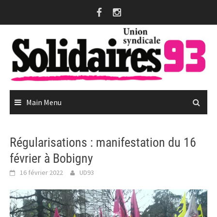
Skip
to
content
Main Menu
Régularisations : manifestation du 16
février à Bobigny
16 février 2022
UD93