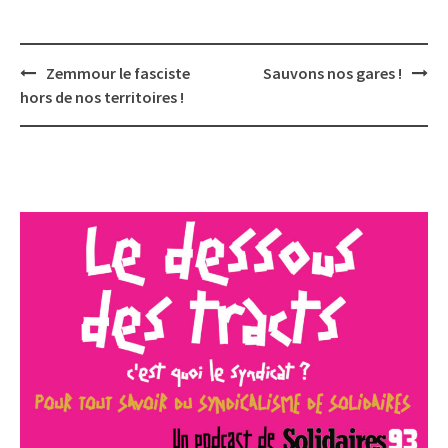
Post
Zemmour le fasciste
Sauvons nos gares !
navigation
hors de nos territoires !