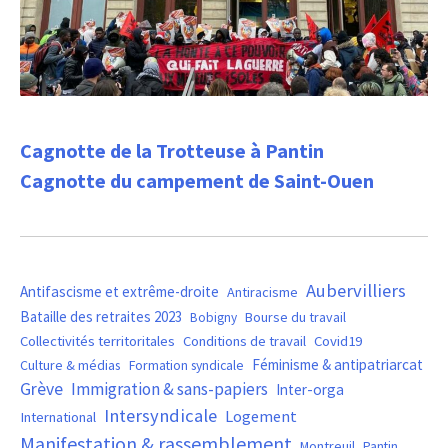
Cagnotte de la Trotteuse à Pantin
Cagnotte du campement de Saint-Ouen
Aubervilliers
Antifascisme et extrême-droite
Antiracisme
Bataille des retraites 2023
Bourse du travail
Bobigny
Covid19
Collectivités territoritales
Conditions de travail
Féminisme & antipatriarcat
Culture & médias
Formation syndicale
Grève
Immigration & sans-papiers
Inter-orga
Intersyndicale
Logement
International
Manifestation & rassemblement
Montreuil
Pantin