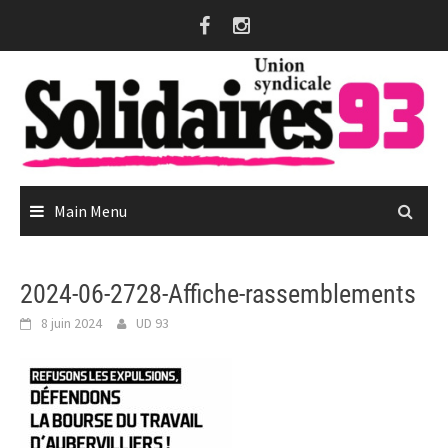
Skip
to
content
Main Menu
2024-06-2728-Affiche-rassemblements
8 juin 2024
UD 93