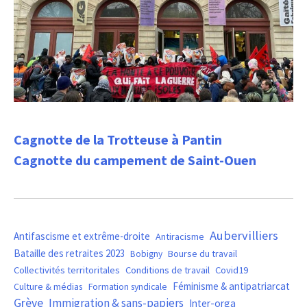
Cagnotte de la Trotteuse à Pantin
Cagnotte du campement de Saint-Ouen
Aubervilliers
Antifascisme et extrême-droite
Antiracisme
Bataille des retraites 2023
Bourse du travail
Bobigny
Covid19
Collectivités territoritales
Conditions de travail
Féminisme & antipatriarcat
Culture & médias
Formation syndicale
Grève
Immigration & sans-papiers
Inter-orga