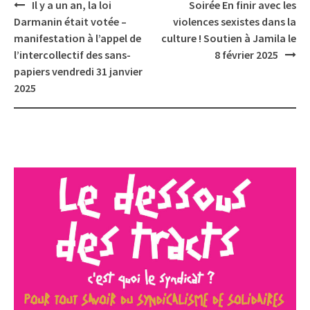
Post
Il y a un an, la loi
Soirée En finir avec les
navigation
Darmanin était votée –
violences sexistes dans la
manifestation à l’appel de
culture ! Soutien à Jamila le
l’intercollectif des sans-
8 février 2025
papiers vendredi 31 janvier
2025