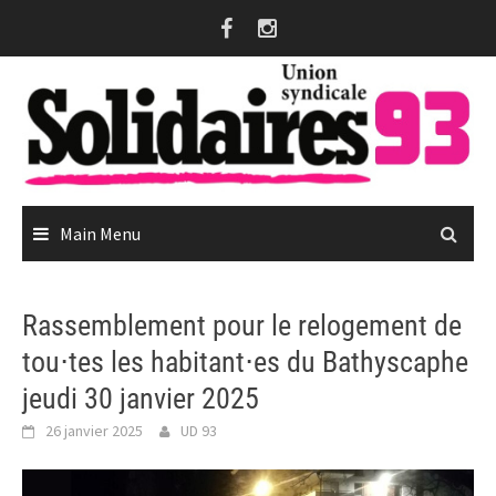
Skip
to
content
Main Menu
Rassemblement pour le relogement de
tou⋅tes les habitant⋅es du Bathyscaphe
jeudi 30 janvier 2025
26 janvier 2025
UD 93