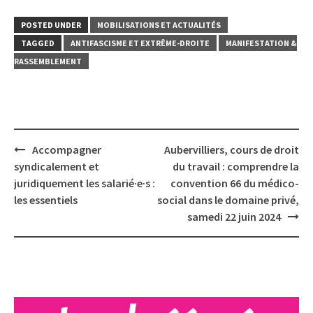
POSTED UNDER
MOBILISATIONS ET ACTUALITÉS
TAGGED
ANTIFASCISME ET EXTRÊME-DROITE
MANIFESTATION &
RASSEMBLEMENT
Post
Accompagner
Aubervilliers, cours de droit
navigation
syndicalement et
du travail : comprendre la
juridiquement les salarié·e·s :
convention 66 du médico-
les essentiels
social dans le domaine privé,
samedi 22 juin 2024