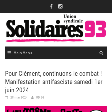
Skip
to
content
Main Menu
Pour Clément, continuons le combat !
Manifestation antifasciste samedi 1er
juin 2024
28 mai 2024
UD 93