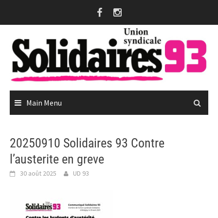
Skip
to
content
Main Menu
20250910 Solidaires 93 Contre
l’austerite en greve
30 août 2025
UD 93