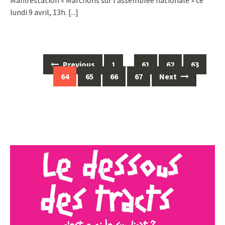
Manifestation « Marchons sur l’assemblée nationale » ce
lundi 9 avril, 13h.
[...]
Posts
Previous
1
…
61
62
63
navigation
64
65
66
67
Next