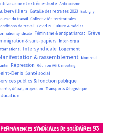
ntifascisme et extrême-droite
Antiracisme
Aubervilliers
Bataille des retraites 2023
Bobigny
ourse du travail
Collectivités territoritales
Covid19
onditions de travail
Culture & médias
Grève
Féminisme & antipatriarcat
ormation syndicale
Immigration & sans-papiers
Inter-orga
Intersyndicale
Logement
nternational
Manifestation & rassemblement
Montreuil
Répression
antin
Réunion AG & meeting
Saint-Denis
Santé social
Services publics & fonction publique
oirée, débat, projection
Transports & logistique
Éducation