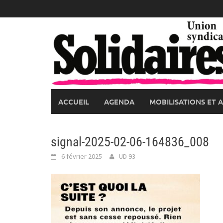
Skip
to
content
ACCUEIL
AGENDA
MOBILISATIONS ET 
signal-2025-02-06-164836_008
6 février 2025
UD 93