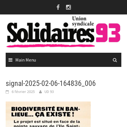
Skip
to
content
Main Menu
signal-2025-02-06-164836_006
6 février 2025
UD 93