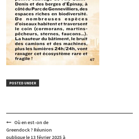
POSTED UNDER
Post
Où en est-on de
navigation
Greendock ? Réunion
publique le 13 février 2025 à