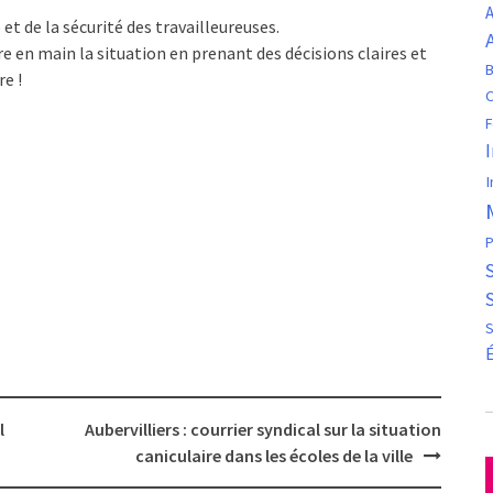
A
et de la sécurité des travailleureuses.
 en main la situation en prenant des décisions claires et
B
re !
C
F
I
P
S
l
Aubervilliers : courrier syndical sur la situation
caniculaire dans les écoles de la ville