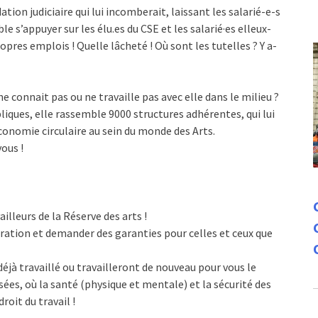
tion judiciaire qui lui incomberait, laissant les salarié-e-s
e s’appuyer sur les élu.es du CSE et les salarié·es elleux-
opres emplois ! Quelle lâcheté ! Où sont les tutelles ? Y a-
ne connait pas ou ne travaille pas avec elle dans le milieu ?
liques, elle rassemble 9000 structures adhérentes, qui lui
économie circulaire au sein du monde des Arts.
ous !
illeurs de la Réserve des arts !
tration et demander des garanties pour celles et ceux que
déjà travaillé ou travailleront de nouveau pour vous le
sées, où la santé (physique et mentale) et la sécurité des
roit du travail !