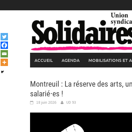
Skip
to
content
ACCUEIL
AGENDA
MOBILISATIONS ET 
Montreuil : La réserve des arts, 
salarié⋅es !
18 juin 2026
UD 93