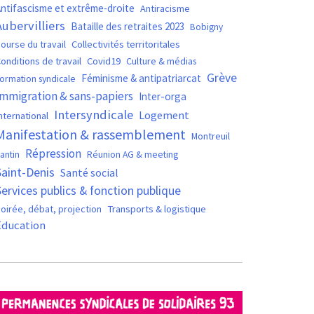
ntifascisme et extrême-droite
Antiracisme
Aubervilliers
Bataille des retraites 2023
Bobigny
ourse du travail
Collectivités territoritales
Covid19
onditions de travail
Culture & médias
Grève
Féminisme & antipatriarcat
ormation syndicale
Immigration & sans-papiers
Inter-orga
Intersyndicale
Logement
nternational
Manifestation & rassemblement
Montreuil
Répression
antin
Réunion AG & meeting
Saint-Denis
Santé social
Services publics & fonction publique
oirée, débat, projection
Transports & logistique
Éducation