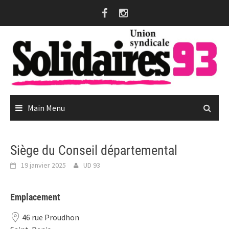
Skip
to
content
Main Menu
Siège du Conseil départemental
19 janvier 2025
UD 93
Emplacement
46 rue Proudhon