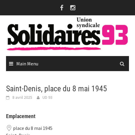
Skip
to
content
Main Menu
Saint-Denis, place du 8 mai 1945
8 avril 2025
UD 93
Emplacement
place du 8 mai 1945