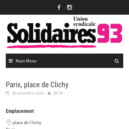
Skip
to
content
Main Menu
Paris, place de Clichy
26 novembre 2024
UD 93
Emplacement
place de Clichy