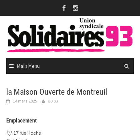
Skip
to
content
Main Menu
la Maison Ouverte de Montreuil
14 mars 2025
UD 93
Emplacement
17 rue Hoche