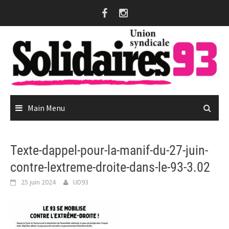
Skip
to
content
Main Menu
Texte-dappel-pour-la-manif-du-27-juin-
contre-lextreme-droite-dans-le-93-3.02
25 juin 2024
UD93