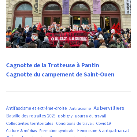
Cagnotte de la Trotteuse à Pantin
Cagnotte du campement de Saint-Ouen
Aubervilliers
Antifascisme et extrême-droite
Antiracisme
Bataille des retraites 2023
Bourse du travail
Bobigny
Covid19
Collectivités territoritales
Conditions de travail
Féminisme & antipatriarcat
Culture & médias
Formation syndicale