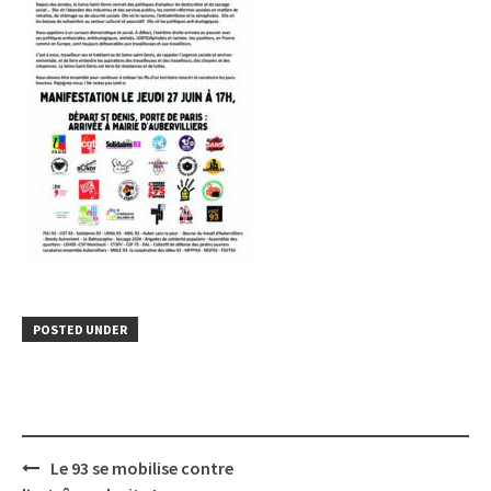
POSTED UNDER
Post
Le 93 se mobilise contre
navigation