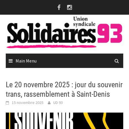
Skip
to
content
Main Menu
Le 20 novembre 2025 : jour du souvenir
trans, rassemblement à Saint-Denis
15 novembre 2025
UD 93