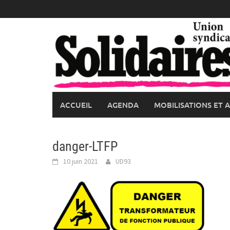
Skip
to
content
ACCUEIL
AGENDA
MOBILISATIONS ET 
danger-LTFP
10 juin 2021
UD93