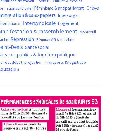
Covid19
onditions de travail
Culture & médias
Grève
Féminisme & antipatriarcat
ormation syndicale
Immigration & sans-papiers
Inter-orga
Intersyndicale
Logement
nternational
Manifestation & rassemblement
Montreuil
Répression
antin
Réunion AG & meeting
Saint-Denis
Santé social
Services publics & fonction publique
oirée, débat, projection
Transports & logistique
Éducation