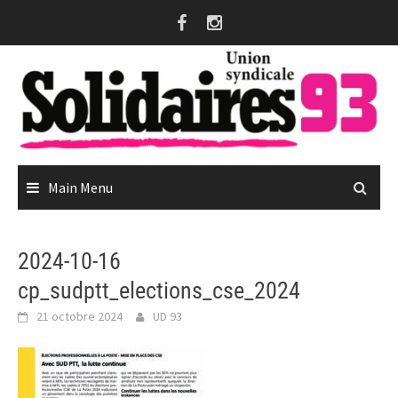
Skip
to
content
Main Menu
2024-10-16
cp_sudptt_elections_cse_2024
21 octobre 2024
UD 93