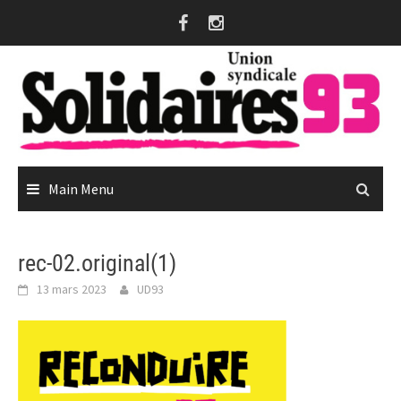
Skip
to
content
Main Menu
rec-02.original(1)
13 mars 2023
UD93