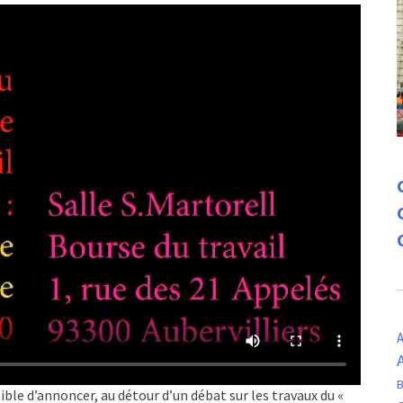
A
B
sible d’annoncer, au détour d’un débat sur les travaux du «