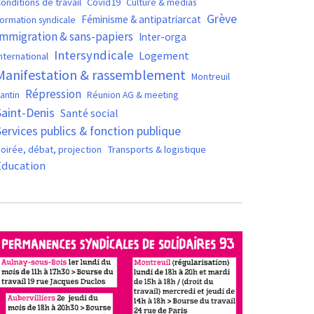
Covid19
onditions de travail
Culture & médias
Grève
Féminisme & antipatriarcat
ormation syndicale
Immigration & sans-papiers
Inter-orga
Intersyndicale
Logement
nternational
Manifestation & rassemblement
Montreuil
Répression
antin
Réunion AG & meeting
Saint-Denis
Santé social
Services publics & fonction publique
oirée, débat, projection
Transports & logistique
Éducation