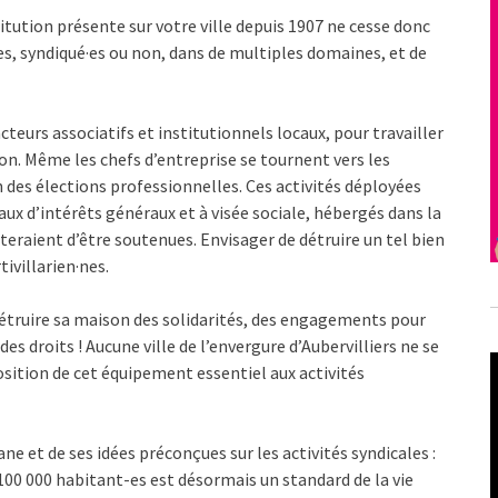
stitution présente sur votre ville depuis 1907 ne cesse donc
es, syndiqué·es ou non, dans de multiples domaines, et de
acteurs associatifs et institutionnels locaux, pour travailler
ion. Même les chefs d’entreprise se tournent vers les
des élections professionnelles. Ces activités déployées
caux d’intérêts généraux et à visée sociale, hébergés dans la
iteraient d’être soutenues. Envisager de détruire un tel bien
tivillarien·nes.
i détruire sa maison des solidarités, des engagements pour
des droits ! Aucune ville de l’envergure d’Aubervilliers ne se
osition de cet équipement essentiel aux activités
ane et de ses idées préconçues sur les activités syndicales :
 100 000 habitant-es est désormais un standard de la vie