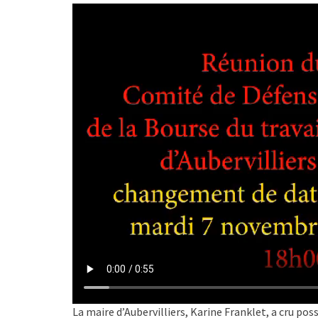
La maire d’Aubervilliers, Karine Franklet, a cru pos