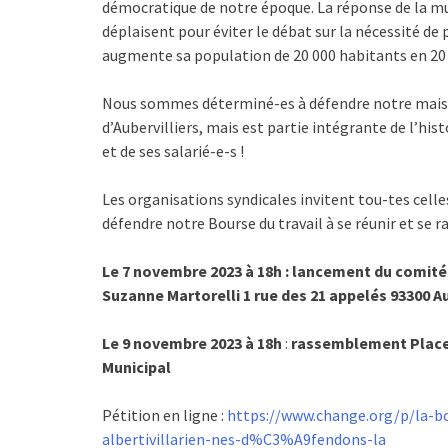
démocratique de notre époque. La réponse de la muni
déplaisent pour éviter le débat sur la nécessité d
augmente sa population de 20 000 habitants en 20 
Nous sommes déterminé-es à défendre notre maison
d’Aubervilliers, mais est partie intégrante de l’hist
et de ses salarié-e-s !
Les organisations syndicales invitent tou-tes celle
défendre notre Bourse du travail à se réunir et se r
Le 7 novembre 2023 à 18h : lancement du comité d
Suzanne Martorelli 1 rue des 21 appelés 93300 Au
Le 9 novembre 2023 à 18h
:
rassemblement Place d
Municipal
Pétition en ligne :
https://www.change.org/p/la-bo
albertivillarien-nes-d%C3%A9fendons-la