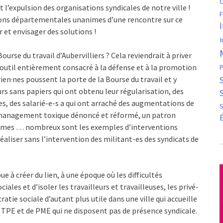
C
t l’expulsion des organisations syndicales de notre ville !
F
ions départementales unanimes d’une rencontre sur ce
r et envisager des solutions !
I
rse du travail d’Aubervilliers ? Cela reviendrait à priver
un outil entièrement consacré à la défense et à la promotion
P
rien·nes poussent la porte de la Bourse du travail et y
urs sans papiers qui ont obtenu leur régularisation, des
, des salarié-e-s a qui ont arraché des augmentations de
S
un management toxique dénoncé et réformé, un patron
ormes … nombreux sont les exemples d’interventions
 réaliser sans l’intervention des militant-es des syndicats de
ue à créer du lien, à une époque où les difficultés
ales et d’isoler les travailleurs et travailleuses, les privé-
ratie sociale d’autant plus utile dans une ville qui accueille
TPE et de PME qui ne disposent pas de présence syndicale.