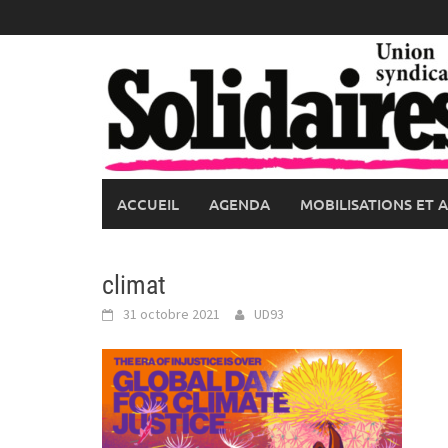
Skip
to
content
ACCUEIL
AGENDA
MOBILISATIONS ET 
climat
31 octobre 2021
UD93