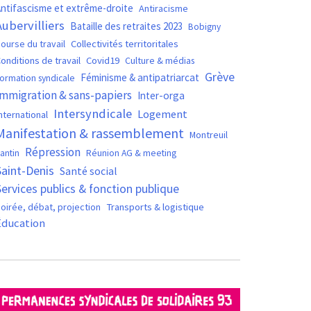
ntifascisme et extrême-droite
Antiracisme
Aubervilliers
Bataille des retraites 2023
Bobigny
ourse du travail
Collectivités territoritales
Covid19
onditions de travail
Culture & médias
Grève
Féminisme & antipatriarcat
ormation syndicale
Immigration & sans-papiers
Inter-orga
Intersyndicale
Logement
nternational
Manifestation & rassemblement
Montreuil
Répression
antin
Réunion AG & meeting
Saint-Denis
Santé social
Services publics & fonction publique
oirée, débat, projection
Transports & logistique
Éducation