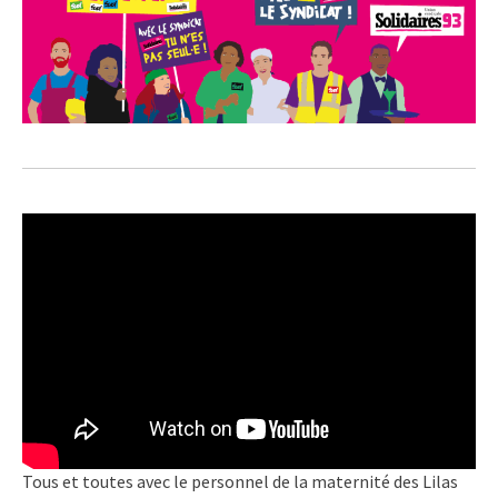
Tous et toutes avec le personnel de la maternité des Lilas