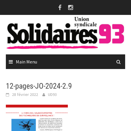
Skip
to
content
Main Menu
12-pages-JO-2024-2.9
28 février 2022
UD93