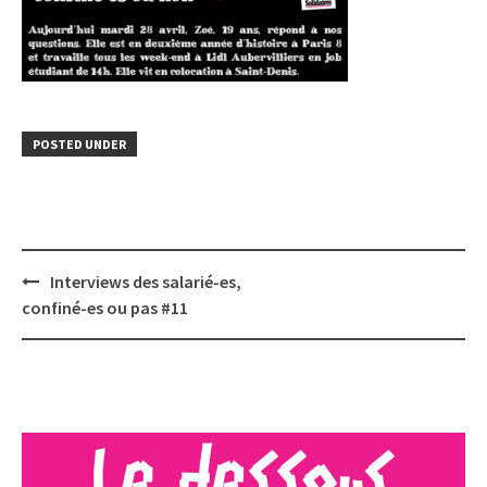
POSTED UNDER
Post
Interviews des salarié-es,
navigation
confiné-es ou pas #11