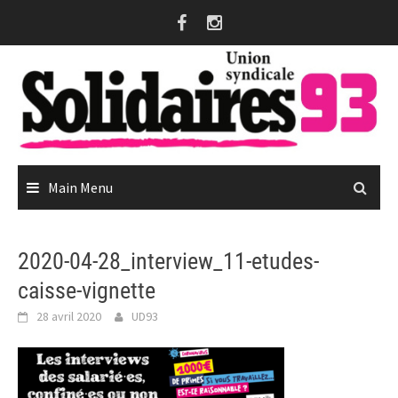
Skip
to
content
Main Menu
2020-04-28_interview_11-etudes-
caisse-vignette
28 avril 2020
UD93