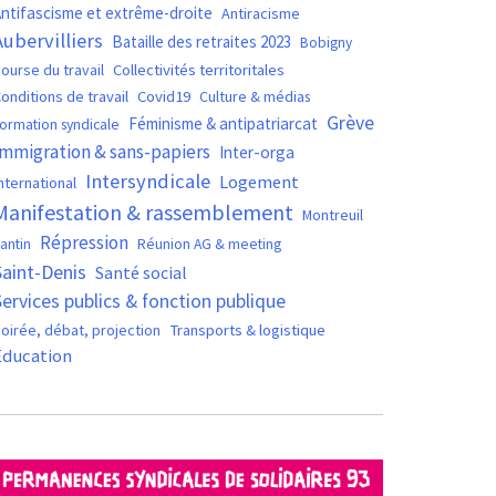
ntifascisme et extrême-droite
Antiracisme
Aubervilliers
Bataille des retraites 2023
Bobigny
ourse du travail
Collectivités territoritales
Covid19
onditions de travail
Culture & médias
Grève
Féminisme & antipatriarcat
ormation syndicale
Immigration & sans-papiers
Inter-orga
Intersyndicale
Logement
nternational
Manifestation & rassemblement
Montreuil
Répression
antin
Réunion AG & meeting
Saint-Denis
Santé social
Services publics & fonction publique
oirée, débat, projection
Transports & logistique
Éducation