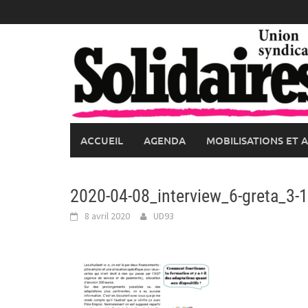
Skip
to
content
ACCUEIL
AGENDA
MOBILISATIONS ET 
2020-04-08_interview_6-greta_3-1
8 avril 2020
UD93