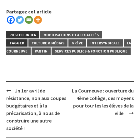
Partagez cet article
POSTED UNDER
MOBILISATIONS ET ACTUALITÉS
TAGGED
CULTURE & MÉDIAS
GRÈVE
INTERSYNDICALE
LA
COURNEUVE
PANTIN
SERVICES PUBLICS & FONCTION PUBLIQUE
Post
Un 1er avril de
La Courneuve : ouverture du
navigation
résistance, non aux coupes
4ème collège, des moyens
budgétaires et à la
pour tou⋅tes les élèves de la
précarisation, à nous de
ville !
construire une autre
société !