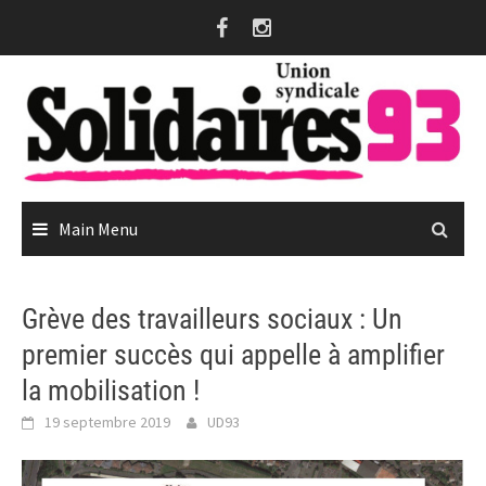
Skip
to
content
Main Menu
Grève des travailleurs sociaux : Un
premier succès qui appelle à amplifier
la mobilisation !
19 septembre 2019
UD93