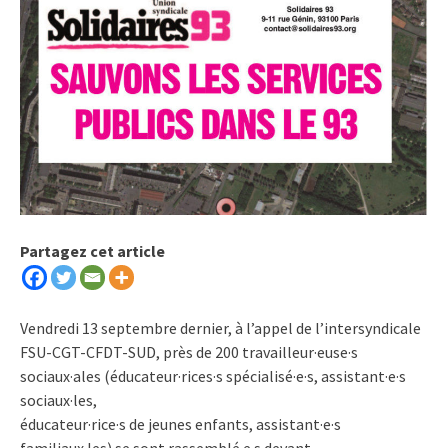
Partagez cet article
Vendredi 13 septembre dernier, à l’appel de l’intersyndicale
FSU-CGT-CFDT-SUD, près de 200 travailleur·euse·s
sociaux·ales (éducateur·rices·s spécialisé·e·s, assistant·e·s
sociaux·les,
éducateur·rice·s de jeunes enfants, assistant·e·s
familiaux·les) se sont rassemblé·e·s devant