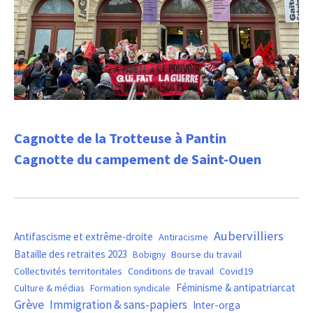
Cagnotte de la Trotteuse à Pantin
Cagnotte du campement de Saint-Ouen
Aubervilliers
Antifascisme et extrême-droite
Antiracisme
Bataille des retraites 2023
Bourse du travail
Bobigny
Covid19
Collectivités territoritales
Conditions de travail
Féminisme & antipatriarcat
Culture & médias
Formation syndicale
Grève
Immigration & sans-papiers
Inter-orga