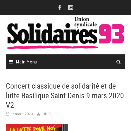
Skip
to
content
Main Menu
Concert classique de solidarité et de
lutte Basilique Saint-Denis 9 mars 2020
V2
2 mars 2020
UD93