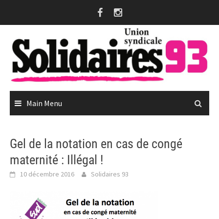
Skip
to
content
Main Menu
Gel de la notation en cas de congé
maternité : Illégal !
10 décembre 2016
Solidaires 93