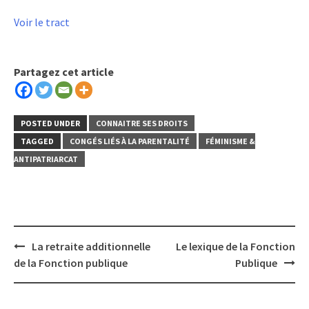
Voir le tract
Partagez cet article
POSTED UNDER
CONNAITRE SES DROITS
TAGGED
CONGÉS LIÉS À LA PARENTALITÉ
FÉMINISME &
ANTIPATRIARCAT
Post
La retraite additionnelle
Le lexique de la Fonction
navigation
de la Fonction publique
Publique